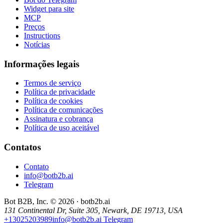
Widget para site
MCP
Preços
Instructions
Notícias
Informações legais
Termos de serviço
Política de privacidade
Política de cookies
Política de comunicações
Assinatura e cobrança
Política de uso aceitável
Contatos
Contato
info@botb2b.ai
Telegram
Bot B2B, Inc. © 2026 · botb2b.ai
131 Continental Dr, Suite 305, Newark, DE 19713, USA
+13025203989
info@botb2b.ai
Telegram