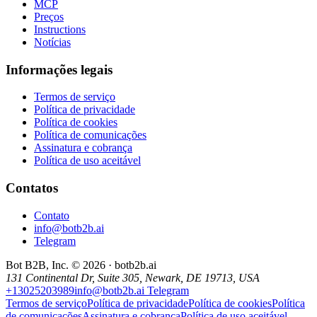
MCP
Preços
Instructions
Notícias
Informações legais
Termos de serviço
Política de privacidade
Política de cookies
Política de comunicações
Assinatura e cobrança
Política de uso aceitável
Contatos
Contato
info@botb2b.ai
Telegram
Bot B2B, Inc. © 2026 · botb2b.ai
131 Continental Dr, Suite 305, Newark, DE 19713, USA
+13025203989
info@botb2b.ai
Telegram
Termos de serviço
Política de privacidade
Política de cookies
Política
de comunicações
Assinatura e cobrança
Política de uso aceitável