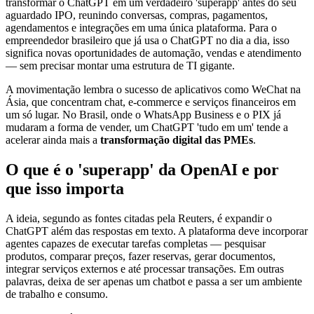
transformar o ChatGPT em um verdadeiro 'superapp' antes do seu
aguardado IPO, reunindo conversas, compras, pagamentos,
agendamentos e integrações em uma única plataforma. Para o
empreendedor brasileiro que já usa o ChatGPT no dia a dia, isso
significa novas oportunidades de automação, vendas e atendimento
— sem precisar montar uma estrutura de TI gigante.
A movimentação lembra o sucesso de aplicativos como WeChat na
Ásia, que concentram chat, e-commerce e serviços financeiros em
um só lugar. No Brasil, onde o WhatsApp Business e o PIX já
mudaram a forma de vender, um ChatGPT 'tudo em um' tende a
acelerar ainda mais a
transformação digital das PMEs
.
O que é o 'superapp' da OpenAI e por
que isso importa
A ideia, segundo as fontes citadas pela Reuters, é expandir o
ChatGPT além das respostas em texto. A plataforma deve incorporar
agentes capazes de executar tarefas completas — pesquisar
produtos, comparar preços, fazer reservas, gerar documentos,
integrar serviços externos e até processar transações. Em outras
palavras, deixa de ser apenas um chatbot e passa a ser um ambiente
de trabalho e consumo.