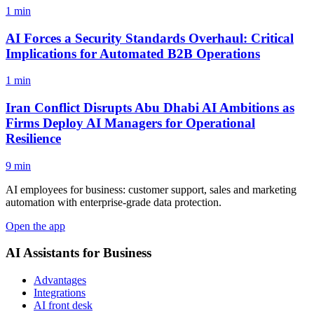
1 min
AI Forces a Security Standards Overhaul: Critical
Implications for Automated B2B Operations
1 min
Iran Conflict Disrupts Abu Dhabi AI Ambitions as
Firms Deploy AI Managers for Operational
Resilience
9 min
AI employees for business: customer support, sales and marketing
automation with enterprise-grade data protection.
Open the app
AI Assistants for Business
Advantages
Integrations
AI front desk