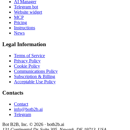
AI Manager
Telegram bot
Website widget
MCP
Pricing
Instructions
News
Legal Information
Terms of Service
Privacy Policy
Cookie Policy
Communications Policy
Subscription & Billing
Acceptable Use Policy
Contacts
Contact
info@botb2b.ai
Telegram
Bot B2B, Inc. © 2026 · botb2b.ai
131 Continental Dr, Suite 305, Newark, DE 19713, USA