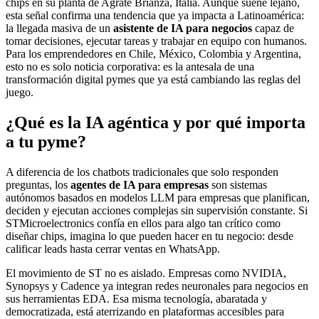
chips en su planta de Agrate Brianza, Italia. Aunque suene lejano,
esta señal confirma una tendencia que ya impacta a Latinoamérica:
la llegada masiva de un
asistente de IA para negocios
capaz de
tomar decisiones, ejecutar tareas y trabajar en equipo con humanos.
Para los emprendedores en Chile, México, Colombia y Argentina,
esto no es solo noticia corporativa: es la antesala de una
transformación digital pymes que ya está cambiando las reglas del
juego.
¿Qué es la IA agéntica y por qué importa
a tu pyme?
A diferencia de los chatbots tradicionales que solo responden
preguntas, los
agentes de IA para empresas
son sistemas
autónomos basados en modelos LLM para empresas que planifican,
deciden y ejecutan acciones complejas sin supervisión constante. Si
STMicroelectronics confía en ellos para algo tan crítico como
diseñar chips, imagina lo que pueden hacer en tu negocio: desde
calificar leads hasta cerrar ventas en WhatsApp.
El movimiento de ST no es aislado. Empresas como NVIDIA,
Synopsys y Cadence ya integran redes neuronales para negocios en
sus herramientas EDA. Esa misma tecnología, abaratada y
democratizada, está aterrizando en plataformas accesibles para