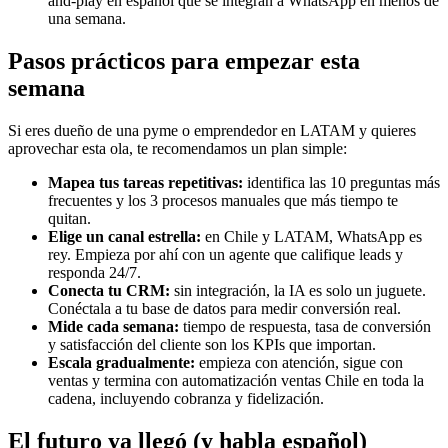
and-play en español que se integran a WhatsApp en menos de
una semana.
Pasos prácticos para empezar esta
semana
Si eres dueño de una pyme o emprendedor en LATAM y quieres
aprovechar esta ola, te recomendamos un plan simple:
Mapea tus tareas repetitivas:
identifica las 10 preguntas más
frecuentes y los 3 procesos manuales que más tiempo te
quitan.
Elige un canal estrella:
en Chile y LATAM, WhatsApp es
rey. Empieza por ahí con un agente que califique leads y
responda 24/7.
Conecta tu CRM:
sin integración, la IA es solo un juguete.
Conéctala a tu base de datos para medir conversión real.
Mide cada semana:
tiempo de respuesta, tasa de conversión
y satisfacción del cliente son los KPIs que importan.
Escala gradualmente:
empieza con atención, sigue con
ventas y termina con automatización ventas Chile en toda la
cadena, incluyendo cobranza y fidelización.
El futuro ya llegó (y habla español)